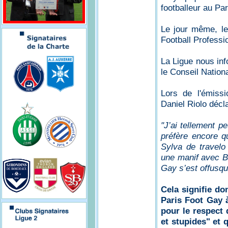
footballeur au Pa
Le jour même, l
Football Professio
La Ligue nous in
le Conseil Nationa
Lors de l'émiss
Daniel Riolo décl
"J’ai tellement p
préfère encore qu
Sylva de travelo 
une manif avec Ba
Gay s’est offusqu
Cela signifie do
Paris Foot Gay à
pour le respect
et stupides" et 