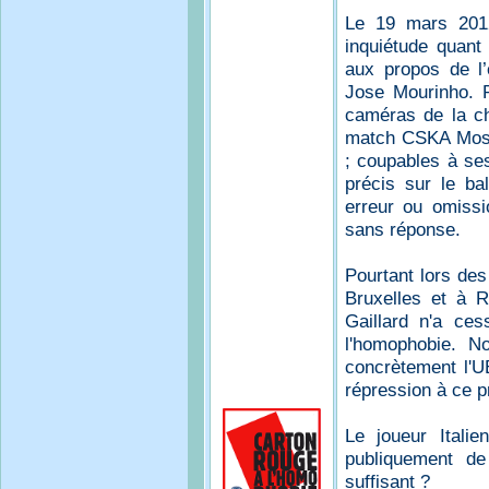
Le 19 mars 2012
inquiétude quant
aux propos de l
Jose Mourinho. P
caméras de la ch
match CSKA Mosc
; coupables à se
précis sur le bal
erreur ou omissio
sans réponse.
Pourtant lors de
Bruxelles et à R
Gaillard n'a ces
l'homophobie. N
concrètement l'U
répression à ce p
Le joueur Itali
publiquement de
suffisant ?