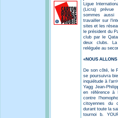
Ligue Internation
(Licra) prévue
sommes aussi re
travailler sur l'i
sites et les rése
le président du Pa
club par le Qatar
deux clubs. La 
reléguée au seco
«NOUS ALLONS
De son côté, le P
se poursuivra bi
inquiétude à l'ar
Yagg Jean-Philipp
en référence à N
contre l'homopho
citoyennes du c
durant toute la 
tournoi b. YOUR