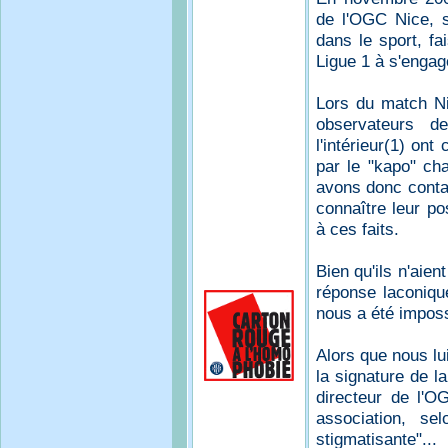
de l'OGC Nice, s
dans le sport, fa
Ligue 1 à s'engag
Lors du match N
observateurs 
l'intérieur(1) on
par le "kapo" ch
avons donc conta
connaître leur pos
à ces faits.
Bien qu'ils n'aien
réponse laconique
nous a été imposs
Alors que nous lu
la signature de l
directeur de l'O
association, sel
stigmatisante"...