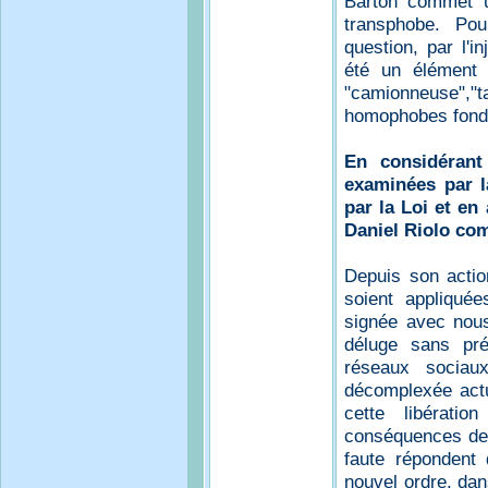
Barton commet u
transphobe. Po
question, par l'i
été un élément c
"camionneuse","t
homophobes fondé
En considérant
examinées par l
par la Loi et en 
Daniel Riolo com
Depuis son actio
soient appliqué
signée avec nous
déluge sans pré
réseaux sociau
décomplexée act
cette libératio
conséquences de 
faute répondent
nouvel ordre, dans