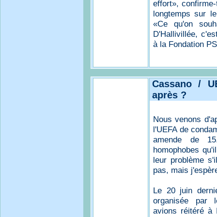
effort», confirme-
longtemps sur le 
«Ce qu'on souha
D'Hallivillée, c'
à la Fondation P
Cassano / UE
après ?
Nous venons d'ap
l'UEFA de condam
amende de 15.
homophobes qu'il 
leur problème s'
pas, mais j'espère
Le 20 juin dern
organisée par l
avions réitéré à 