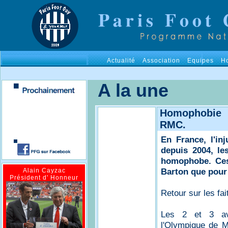
Actualité
Association
Equipes
H
A la une
Homophobie 
RMC.
En France, l'in
depuis 2004, les
homophobe. Ces 
Barton que pour 
Alain Cayzac
Président d' Honneur
Retour sur les fai
Les 2 et 3 avr
l'Olympique de Ma