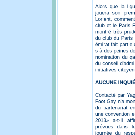
Alors que la lig
jouera son prem
Lorient, comment 
club et le Paris F
montré très prude
du club du Paris 
émirat fait parti
s à des peines de
nomination du qa
du conseil d'admin
initiatives citoye
AUCUNE INQUI
Contacté par Yag
Foot Gay n'a mont
du partenariat e
une convention e
2013» a-t-il af
prévues dans l
journée du resp