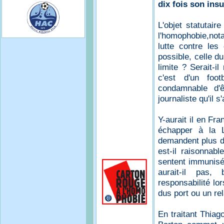
dix fois son insu
L'objet statutair
l'homophobie,nota
lutte contre les 
possible, celle d
limite ? Serait-i
c'est d'un foot
condamnable d'ê
journaliste qu'il s'
Y-aurait il en Fra
échapper à la 
demandent plus d
est-il raisonnabl
sentent immunisés
aurait-il pas,
responsabilité lo
dus port ou un rel
En traitant Thiag